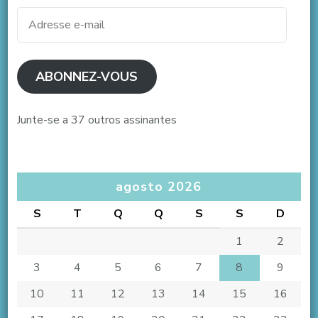
Adresse
e-
mail
ABONNEZ-VOUS
Junte-se a 37 outros assinantes
agosto 2026
S
T
Q
Q
S
S
D
1
2
3
4
5
6
7
8
9
10
11
12
13
14
15
16