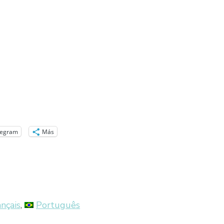
legram
Más
ançais
Português