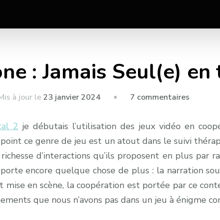
ne : Jamais Seul(e) en 
sur
Mis à jour le
23 janvier 2024
7 commentaires
Never
Alone
tal 2
je débutais l’utilisation des jeux vidéo en coopé
:
point ce genre de jeu est un atout dans le suivi thér
Jamais
richesse d’interactions qu’ils proposent en plus par r
Seul(e)
porte encore quelque chose de plus : la narration so
en
t mise en scène, la coopération est portée par ce con
thérapie
ements que nous n’avons pas dans un jeu à énigme co