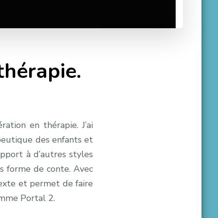
thérapie.
ration en thérapie. J’ai
apeutique des enfants et
apport à d’autres styles
us forme de conte. Avec
texte et permet de faire
.
mme Portal 2.