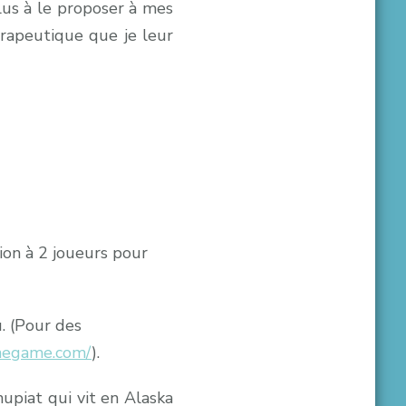
plus à le proposer à mes
érapeutique que je leur
ion à 2 joueurs pour
. (Pour des
onegame.com/
).
nupiat qui vit en Alaska