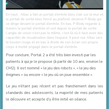
En haut : Atlas a fait un portail d’entrée bleu clair sur le mur et
le portail de sortie bleu foncé au plafond, observe P-Body qui
se dirige devant le portail d’entrée. En bas, P-Body regarde à
travers le portail d’entrée et voit depuis le portail de sortie.
L’angle de vision n’est pas le même, c’est là où il faut avoir des
capacités de visualisation dans l’espace. Il peut voir Atlas vers
le bouton rouge et en bas à droite de son écran son propre
corps à moitié engagé dans le portail d’entrée.
Pour conclure, Portal 2 a été très bien investi par les
patients à qui je le propose (à partir de 10 ans, environ le
CM2). Il est nommé « le jeu des robots », « le jeu des
énigmes » ou encore « le jeu où on joue ensemble ».
Le jeu n’étant pas récent et pas franchement dans les
standards des adolescents, la majorité de mes patients
le découvre et accepte d’y être initié en séance.