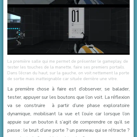
La première salle qui me permet de présenter le gameplay, de
tester les touches de la manette, faire ses premiers portails.
Dans l’écran du haut, sur la gauche, on voit nettement la porte
de sortie mais inatteignable car située derrière une vitre.
La première chose à faire est d’observer, se balader,
tester, appuyer sur les boutons que l’on voit. La réflexion
va se construire à partir d’une phase exploratoire
dynamique, mobilisant la vue et l’ouïe car lorsque l’on
appuie sur un bouton il s’agit de comprendre ce qu’il se
passe : le bruit d’une porte ? un panneau qui se rétracte ?