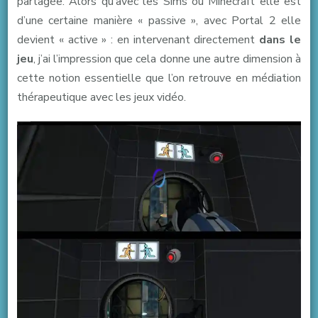
partagée. Alors qu’avec les Sims ou Minecraft elle est
d’une certaine manière « passive », avec Portal 2 elle
devient « active » : en intervenant directement
dans le
jeu
, j’ai l’impression que cela donne une autre dimension à
cette notion essentielle que l’on retrouve en médiation
thérapeutique avec les jeux vidéo.