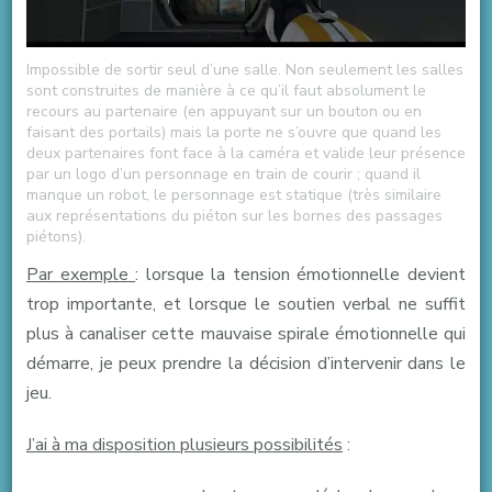
Impossible de sortir seul d’une salle. Non seulement les salles
sont construites de manière à ce qu’il faut absolument le
recours au partenaire (en appuyant sur un bouton ou en
faisant des portails) mais la porte ne s’ouvre que quand les
deux partenaires font face à la caméra et valide leur présence
par un logo d’un personnage en train de courir ; quand il
manque un robot, le personnage est statique (très similaire
aux représentations du piéton sur les bornes des passages
piétons).
Par exemple
: lorsque la tension émotionnelle devient
trop importante, et lorsque le soutien verbal ne suffit
plus à canaliser cette mauvaise spirale émotionnelle qui
démarre, je peux prendre la décision d’intervenir dans le
jeu.
J’ai à ma disposition plusieurs possibilités
: