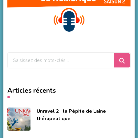
Vous
recherchiez
quelque
chose
Articles récents
?
Unravel 2 : la Pépite de Laine
thérapeutique