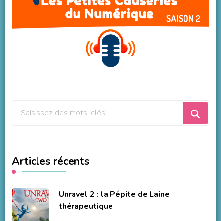
Vous
recherchiez
quelque
chose
Articles récents
?
Unravel 2 : la Pépite de Laine
thérapeutique