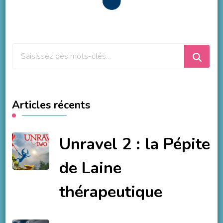
Vous
recherchiez
quelque
chose
Articles récents
?
Unravel 2 : la Pépite
de Laine
thérapeutique