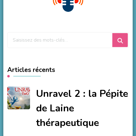
Vous
recherchiez
quelque
chose
Articles récents
?
Unravel 2 : la Pépite
de Laine
thérapeutique