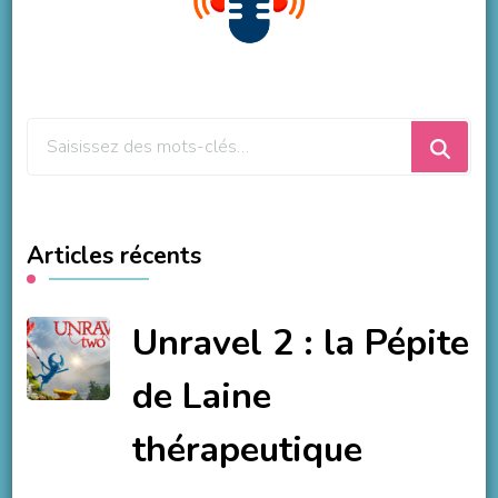
Vous
recherchiez
quelque
chose
Articles récents
?
Unravel 2 : la Pépite
de Laine
thérapeutique