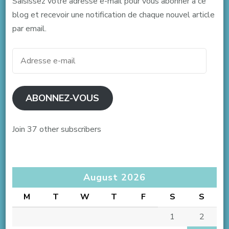
Saisissez votre adresse e-mail pour vous abonner à ce
blog et recevoir une notification de chaque nouvel article
par email.
Adresse
e-
mail
ABONNEZ-VOUS
Join 37 other subscribers
August 2026
M
T
W
T
F
S
S
1
2