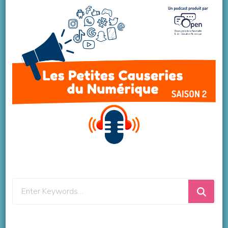
Looking
for
Something?