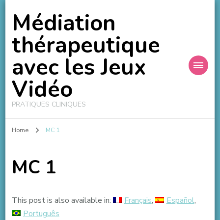
Médiation
thérapeutique
avec les Jeux
Vidéo
PRATIQUES CLINIQUES
Home
MC 1
MC 1
This post is also available in:
Français
Español
Português