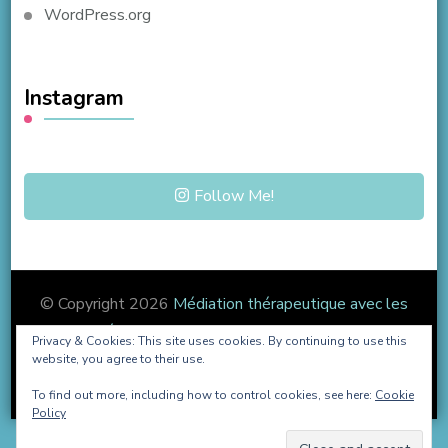
WordPress.org
Instagram
Follow Me!
© Copyright 2026
Médiation thérapeutique avec les
Jeux Vidéo
. All Rights Reserved.
Blossom Coach |
Privacy & Cookies: This site uses cookies. By continuing to use this
Developed By
Blossom Themes
. Powered by
website, you agree to their use.
WordPress
.
To find out more, including how to control cookies, see here:
Cookie
Policy
English
Français
Español
Português