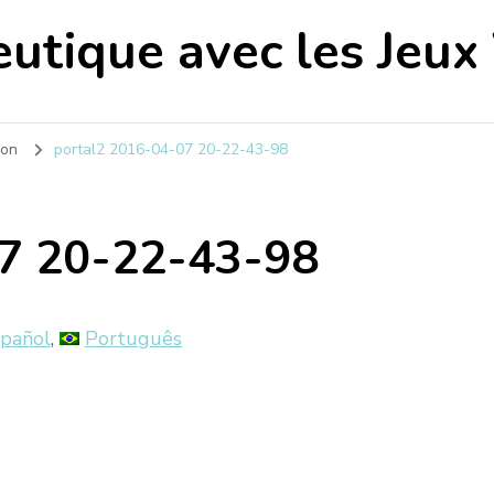
utique avec les Jeux
ion
portal2 2016-04-07 20-22-43-98
07 20-22-43-98
pañol
Português