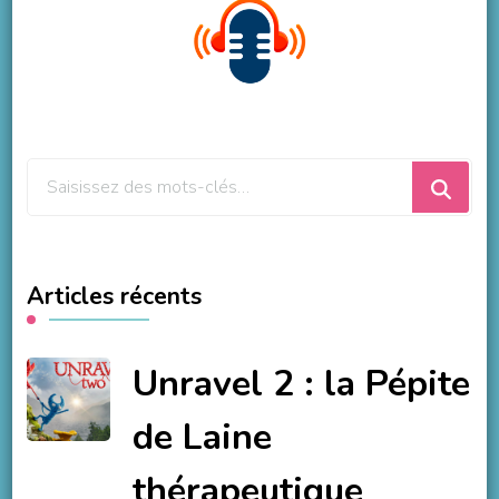
Vous
recherchiez
quelque
chose
Articles récents
?
Unravel 2 : la Pépite
de Laine
thérapeutique