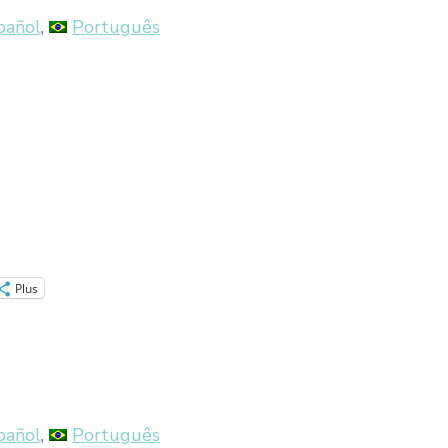
pañol
Português
Plus
pañol
Português