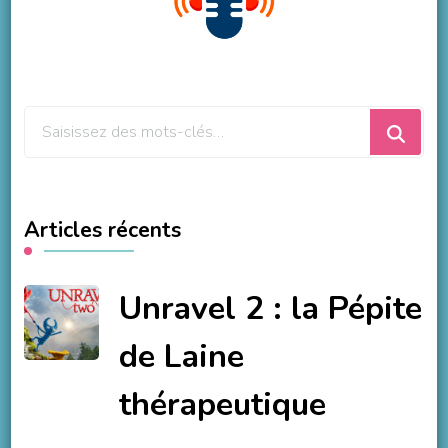
Vous
recherchiez
quelque
chose
Articles récents
?
Unravel 2 : la Pépite
de Laine
thérapeutique