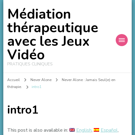
Médiation
thérapeutique
avec les Jeux
Vidéo
PRATIQUES CLINIQUES
Accueil
Never Alone
Never Alone : Jamais Seul(e) en
thérapie.
intro1
intro1
This post is also available in:
English
Español