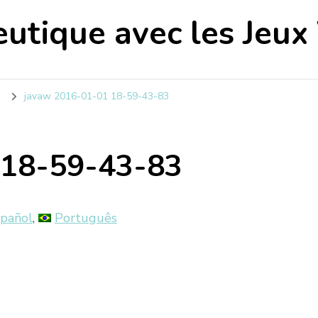
utique avec les Jeux
e
javaw 2016-01-01 18-59-43-83
 18-59-43-83
pañol
Português