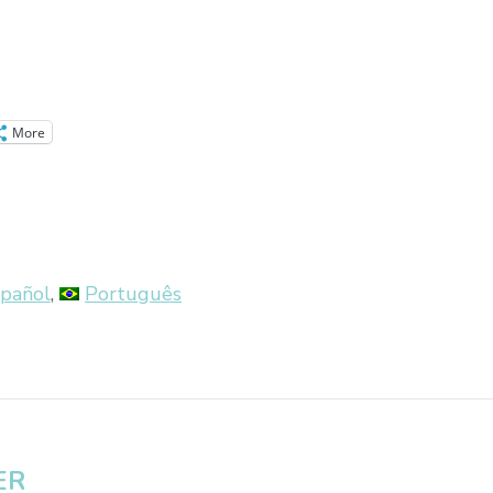
More
pañol
Português
ER