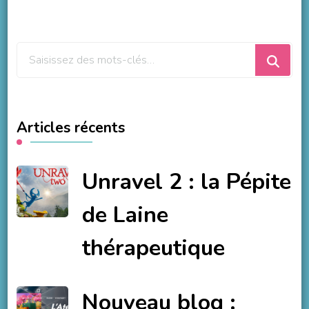
Vous
recherchiez
quelque
chose
Articles récents
?
Unravel 2 : la Pépite
de Laine
thérapeutique
Nouveau blog :