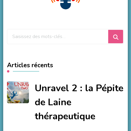
Vous
recherchiez
quelque
chose
Articles récents
?
Unravel 2 : la Pépite
de Laine
thérapeutique