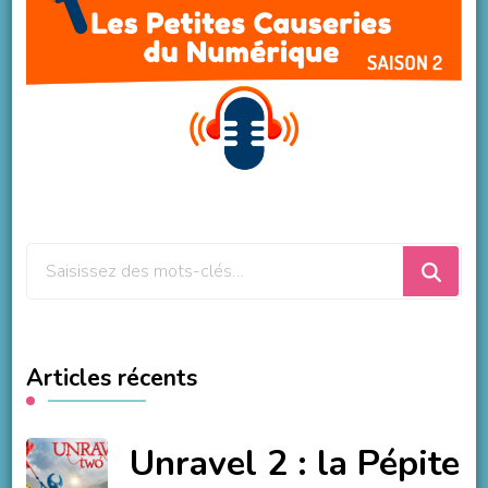
Vous
recherchiez
quelque
chose
Articles récents
?
Unravel 2 : la Pépite