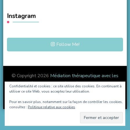
Instagram
Follow Me!
© Copyright 2026
Médiation thérapeutique avec les
Jeux Vidéo
. Tous droits réservés.
Blossom Coach |
Confidentialité et cookies : ce site utilise des cookies. En continuant à
Développé par
Blossom Themes
. Propulsé par
utiliser ce site Web, vous acceptez leur utilisation.
WordPress
.
Pour en savoir plus, notamment sur la façon de contrôler les cookies,
consultez :
Politique relative aux cookies
English
Français
Español
Português