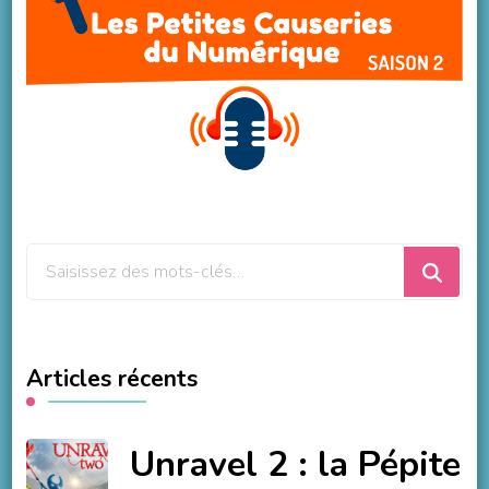
Vous
recherchiez
quelque
chose
Articles récents
?
Unravel 2 : la Pépite