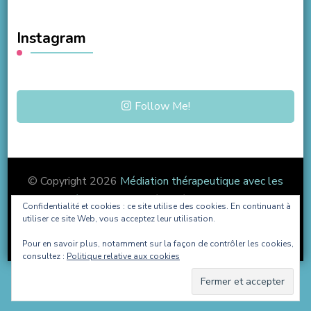
Instagram
Follow Me!
© Copyright 2026
Médiation thérapeutique avec les
Jeux Vidéo
. Tous droits réservés.
Blossom Coach |
Confidentialité et cookies : ce site utilise des cookies. En continuant à
Développé par
Blossom Themes
. Propulsé par
utiliser ce site Web, vous acceptez leur utilisation.
WordPress
.
Pour en savoir plus, notamment sur la façon de contrôler les cookies,
consultez :
Politique relative aux cookies
English
Français
Español
Português